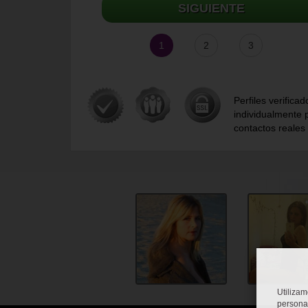
SIGUIENTE
1
2
3
Perfiles verificad
individualmente 
contactos reales
Utiliza
persona